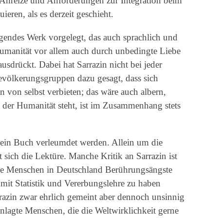
e Anreize und Anforderungen zur Integration beim
eren, als es derzeit geschieht.
ugendes Werk vorgelegt, das auch sprachlich und
 Humanität vor allem auch durch unbedingte Liebe
usdrückt. Dabei hat Sarrazin nicht bei jeder
Bevölkerungsgruppen dazu gesagt, dass sich
en von selbst verbieten; das wäre auch albern,
 der Humanität steht, ist im Zusammenhang stets
 sein Buch verleumdet werden. Allein um die
ich die Lektüre. Manche Kritik an Sarrazin ist
iele Menschen in Deutschland Berührungsängste
it Statistik und Vererbungslehre zu haben
rrazin zwar ehrlich gemeint aber dennoch unsinnig
nlagte Menschen, die die Weltwirklichkeit gerne