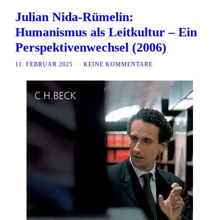
Julian Nida-Rümelin:
Humanismus als Leitkultur – Ein
Perspektivenwechsel (2006)
11. FEBRUAR 2025
/
KEINE KOMMENTARE