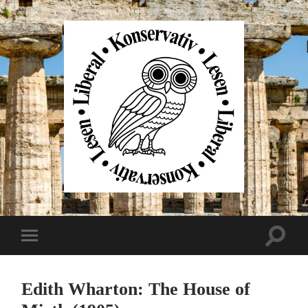
Liberal
Konservativ
Lesen
Suchfe
Mobile-
ein-/au
Menü
ein-/ausblenden
Edith Wharton: The House of