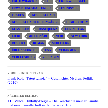
EDITH WHARTON
EHE
EIGENWILLIGKEIT
ERWARTUNGSHALTUNGEN
FEMINISMUS
FRAUEN
GESELLSCHAFT
GESELLSCHAFTLICHE ZWÄNGE
HIGH SOCIETY
KLASSIKER
KONSEQUENZ
LEBENSPLAN
LIEBE
MILLIONÄRE
NEID
NEW YORK
RESPEKT
ROMAN
SCHEITERN
ÜBLE NACHREDE
USA
VERARMUNG
VERELENDUNG
VERSAGEN
VORHERIGER BEITRAG
Frank Kolb: Tatort „Troia“ – Geschichte, Mythen, Politik
(2010)
NÄCHSTER BEITRAG
J.D. Vance: Hillbilly-Elegie – Die Geschichte meiner Familie
und einer Gesellschaft in der Krise (2016)