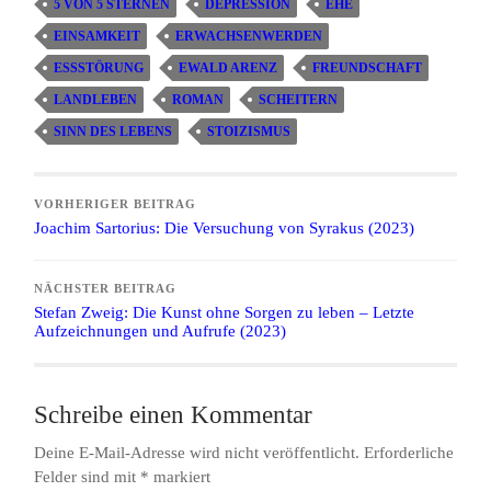
5 VON 5 STERNEN
DEPRESSION
EHE
EINSAMKEIT
ERWACHSENWERDEN
ESSSTÖRUNG
EWALD ARENZ
FREUNDSCHAFT
LANDLEBEN
ROMAN
SCHEITERN
SINN DES LEBENS
STOIZISMUS
VORHERIGER BEITRAG
Joachim Sartorius: Die Versuchung von Syrakus (2023)
NÄCHSTER BEITRAG
Stefan Zweig: Die Kunst ohne Sorgen zu leben – Letzte
Aufzeichnungen und Aufrufe (2023)
Schreibe einen Kommentar
Deine E-Mail-Adresse wird nicht veröffentlicht.
Erforderliche
Felder sind mit
*
markiert