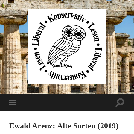
Liberal
Konservativ
Lesen
Suchfe
Mobile-
ein-/au
Menü
ein-/ausblenden
Ewald Arenz: Alte Sorten (2019)