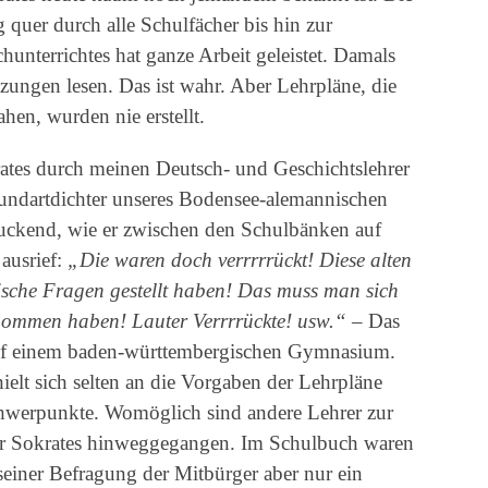
quer durch alle Schulfächer bis hin zur
unterrichtes hat ganze Arbeit geleistet. Damals
ungen lesen. Das ist wahr. Aber Lehrpläne, die
hen, wurden nie erstellt.
ates durch meinen Deutsch- und Geschichtslehrer
undartdichter unseres Bodensee-alemannischen
ruckend, wie er zwischen den Schulbänken auf
ausrief:
„Die waren doch verrrrrückt! Diese alten
ische Fragen gestellt haben! Das muss man sich
enommen haben! Lauter Verrrrückte! usw.“
– Das
auf einem baden-württembergischen Gymnasium.
lt sich selten an die Vorgaben der Lehrpläne
 Schwerpunkte. Womöglich sind andere Lehrer zur
ber Sokrates hinweggegangen. Im Schulbuch waren
seiner Befragung der Mitbürger aber nur ein