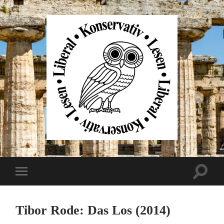
Liberal
Konservativ
Lesen
Suchfe
Mobile-
ein-/au
Menü
ein-/ausblenden
Tibor Rode: Das Los (2014)