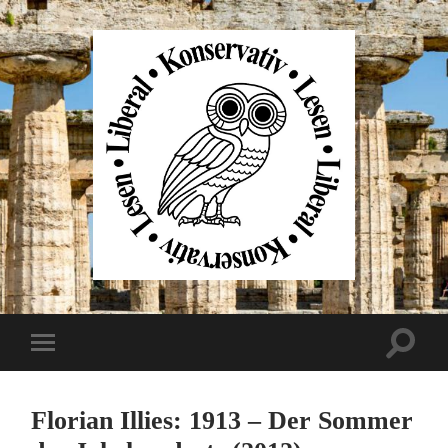
Liberal
Konservativ
Lesen
Suchfe
Mobile-
ein-/au
Menü
ein-/ausblenden
Florian Illies: 1913 – Der Sommer