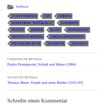
Sachbuch
5 VON 5 STERNEN
CDU
CORONA
DENKFABRIK "REPUBLIK 21"
EUROKRISE
FRAUEN
KINDER
KLIMA
KONSERVATIV
KRISTINA SCHRÖDER
LIBERALKONSERVATIV
POLITISCHES BUCH
SACHBUCH
ZEITGEIST
VORHERIGER BEITRAG
Fjodor Dostojewski: Schuld und Sühne (1866)
NÄCHSTER BEITRAG
Thomas Mann: Joseph und seine Brüder (1933-43)
Schreibe einen Kommentar