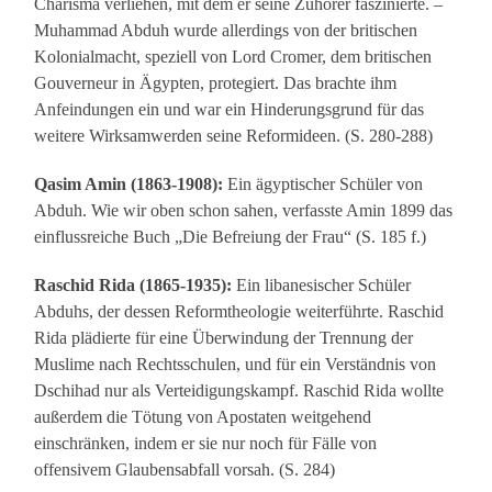
Charisma verliehen, mit dem er seine Zuhörer faszinierte. –
Muhammad Abduh wurde allerdings von der britischen
Kolonialmacht, speziell von Lord Cromer, dem britischen
Gouverneur in Ägypten, protegiert. Das brachte ihm
Anfeindungen ein und war ein Hinderungsgrund für das
weitere Wirksamwerden seine Reformideen. (S. 280-288)
Qasim Amin (1863-1908):
Ein ägyptischer Schüler von
Abduh. Wie wir oben schon sahen, verfasste Amin 1899 das
einflussreiche Buch „Die Befreiung der Frau“ (S. 185 f.)
Raschid Rida (1865-1935):
Ein libanesischer Schüler
Abduhs, der dessen Reformtheologie weiterführte. Raschid
Rida plädierte für eine Überwindung der Trennung der
Muslime nach Rechtsschulen, und für ein Verständnis von
Dschihad nur als Verteidigungskampf. Raschid Rida wollte
außerdem die Tötung von Apostaten weitgehend
einschränken, indem er sie nur noch für Fälle von
offensivem Glaubensabfall vorsah. (S. 284)