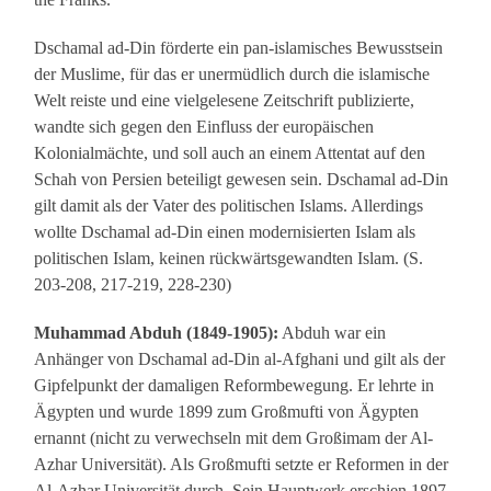
Dschamal ad-Din förderte ein pan-islamisches Bewusstsein
der Muslime, für das er unermüdlich durch die islamische
Welt reiste und eine vielgelesene Zeitschrift publizierte,
wandte sich gegen den Einfluss der europäischen
Kolonialmächte, und soll auch an einem Attentat auf den
Schah von Persien beteiligt gewesen sein. Dschamal ad-Din
gilt damit als der Vater des politischen Islams. Allerdings
wollte Dschamal ad-Din einen modernisierten Islam als
politischen Islam, keinen rückwärtsgewandten Islam. (S.
203-208, 217-219, 228-230)
Muhammad Abduh (1849-1905):
Abduh war ein
Anhänger von Dschamal ad-Din al-Afghani und gilt als der
Gipfelpunkt der damaligen Reformbewegung. Er lehrte in
Ägypten und wurde 1899 zum Großmufti von Ägypten
ernannt (nicht zu verwechseln mit dem Großimam der Al-
Azhar Universität). Als Großmufti setzte er Reformen in der
Al-Azhar Universität durch. Sein Hauptwerk erschien 1897