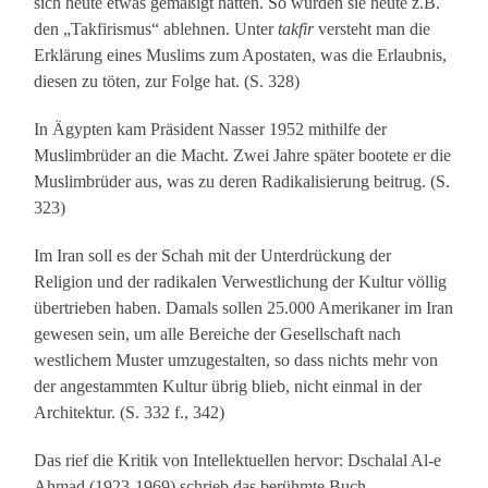
sich heute etwas gemäßigt hätten. So würden sie heute z.B.
den „Takfirismus“ ablehnen. Unter
takfir
versteht man die
Erklärung eines Muslims zum Apostaten, was die Erlaubnis,
diesen zu töten, zur Folge hat. (S. 328)
In Ägypten kam Präsident Nasser 1952 mithilfe der
Muslimbrüder an die Macht. Zwei Jahre später bootete er die
Muslimbrüder aus, was zu deren Radikalisierung beitrug. (S.
323)
Im Iran soll es der Schah mit der Unterdrückung der
Religion und der radikalen Verwestlichung der Kultur völlig
übertrieben haben. Damals sollen 25.000 Amerikaner im Iran
gewesen sein, um alle Bereiche der Gesellschaft nach
westlichem Muster umzugestalten, so dass nichts mehr von
der angestammten Kultur übrig blieb, nicht einmal in der
Architektur. (S. 332 f., 342)
Das rief die Kritik von Intellektuellen hervor: Dschalal Al-e
Ahmad (1923-1969) schrieb das berühmte Buch