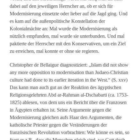
dabei auf den jeweiligen Herrscher an, ob er sich für
Modernisierung einsetzte oder lieber auf die Jagd ging. Und
es kam auf die außenpolitische Konstellation der
Kolonialmächte an: Mal wurde die Modernisierung als
nützlich empfunden, mal wurde sie unterbunden. Und mal
paktierte der Herrscher mit den Konservativen, um ein Ziel
zu erreichen, mal konnte er ohne sie regieren.
Christopher de Bellaigue diagnostiziert: „Islam did not show
any more opposition to modernisation than Judaeo-Christian
culture had done to its earlier iteration in the West.“ (S. xxv)
Das kann man auch gut an der Reaktion des ägyptischen
Religionsgelehrten Abd ar-Rahman al-Dschabarti (ca. 1753-
1825) ablesen, von dem uns ein Bericht über die Franzosen
in Ägypten erhalten ist. Seine Argumente gegen die
Modernisierung gleichen aufs Haar den Argumenten, die
katholische Priester gegen die Veränderungen der
französischen Revolution vorbrachten: Wie könne es sein, so
fragt er z.B., dass die Menschen gleich sind, wo Gott doch