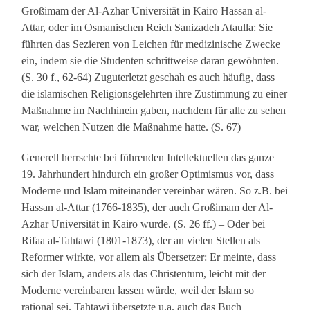
Großimam der Al-Azhar Universität in Kairo Hassan al-
Attar, oder im Osmanischen Reich Sanizadeh Ataulla: Sie
führten das Sezieren von Leichen für medizinische Zwecke
ein, indem sie die Studenten schrittweise daran gewöhnten.
(S. 30 f., 62-64) Zuguterletzt geschah es auch häufig, dass
die islamischen Religionsgelehrten ihre Zustimmung zu einer
Maßnahme im Nachhinein gaben, nachdem für alle zu sehen
war, welchen Nutzen die Maßnahme hatte. (S. 67)
Generell herrschte bei führenden Intellektuellen das ganze
19. Jahrhundert hindurch ein großer Optimismus vor, dass
Moderne und Islam miteinander vereinbar wären. So z.B. bei
Hassan al-Attar (1766-1835), der auch Großimam der Al-
Azhar Universität in Kairo wurde. (S. 26 ff.) – Oder bei
Rifaa al-Tahtawi (1801-1873), der an vielen Stellen als
Reformer wirkte, vor allem als Übersetzer: Er meinte, dass
sich der Islam, anders als das Christentum, leicht mit der
Moderne vereinbaren lassen würde, weil der Islam so
rational sei. Tahtawi übersetzte u.a. auch das Buch